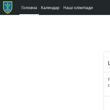
Перейти до головного вмісту
Головна
Календар
Наші олімпіади
Г
с