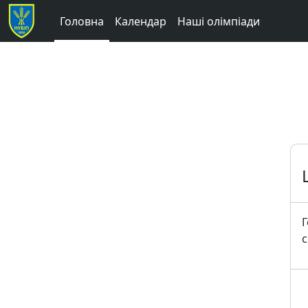
Перейти до головного вмісту
Головна
Календар
Наші олімпіади
Г
с