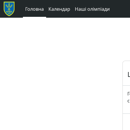
Перейти до головного вмісту
Головна
Календар
Наші олімпіади
Г
с