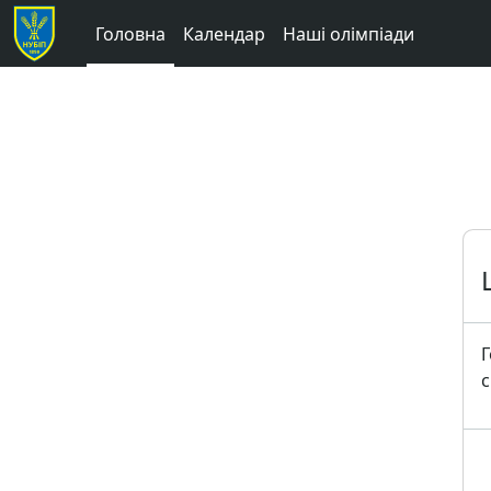
Перейти до головного вмісту
Головна
Календар
Наші олімпіади
Г
с