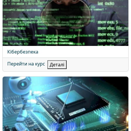
Назва курсу
Кібербезпека
Перейти на курс
Деталі
Комп'ютерна інженерія