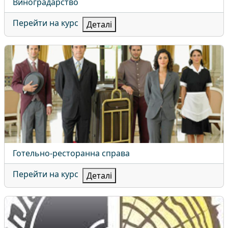
Назва курсу
Виноградарство
Перейти на курс
Деталі
Готельно-ресторанна справа
Назва курсу
Готельно-ресторанна справа
Перейти на курс
Деталі
Деревообробні та меблеві технології