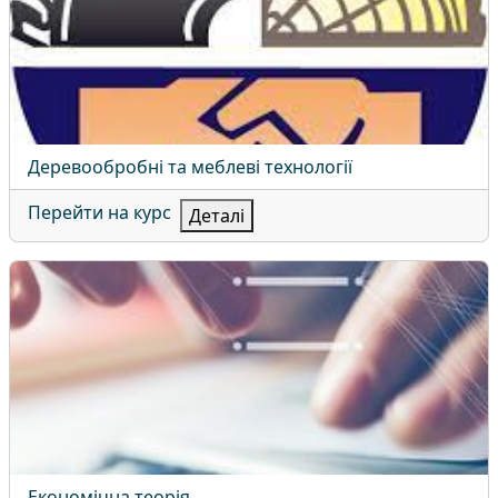
Назва курсу
Деревообробні та меблеві технології
Перейти на курс
Деталі
Економічна теорія
Назва курсу
Економічна теорія