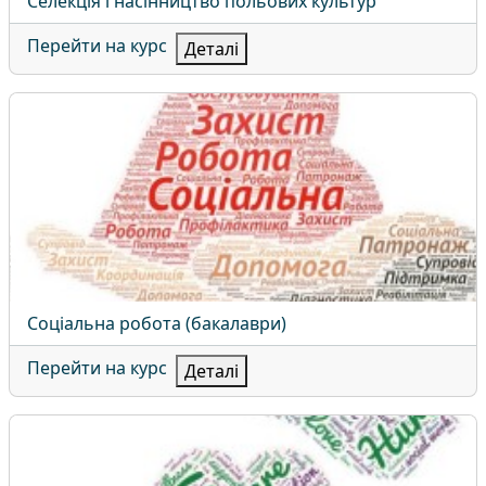
Назва курсу
Селекція і насінництво польових культур
Перейти на курс
Деталі
Соціальна робота (бакалаври)
Назва курсу
Соціальна робота (бакалаври)
Перейти на курс
Деталі
Соціальна робота (магістри)