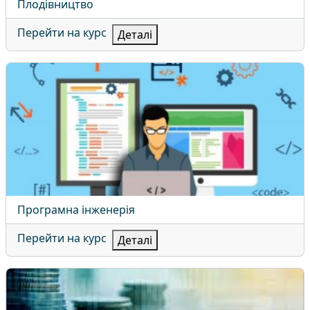
Назва курсу
Плодівництво
Перейти на курс
Деталі
Програмна інженерія
Назва курсу
Програмна інженерія
Перейти на курс
Деталі
Публічні фінанси