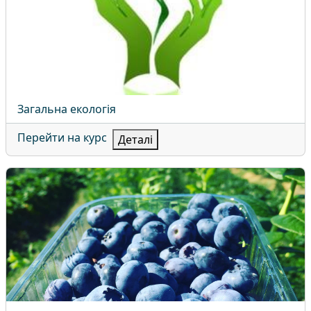
Назва курсу
Загальна екологія
Перейти на курс
Деталі
Плодівництво