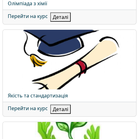
Назва курсу
Олімпіада з хімії
Перейти на курс
Деталі
Якість та стандартизація
Назва курсу
Якість та стандартизація
Перейти на курс
Деталі
Загальна екологія