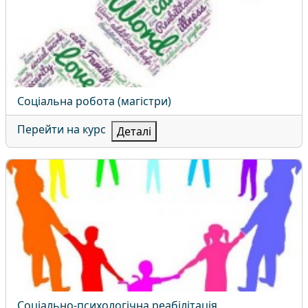
Назва курсу
Соціальна робота (магістри)
Перейти на курс
Деталі
Соціально-психологічна реабілітація
Назва курсу
Соціально-психологічна реабілітація