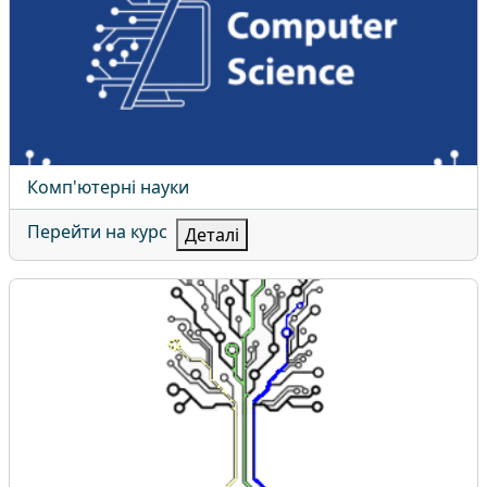
Назва курсу
Комп'ютерні науки
Перейти на курс
Деталі
Економічна кібернетика