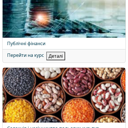
Назва курсу
Публічні фінанси
Перейти на курс
Деталі
Селекція і насінництво польових культур