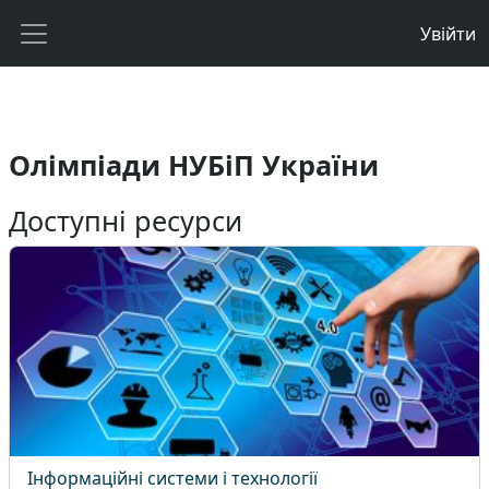
Перейти до головного вмісту
Увійти
Бокова панель
Олімпіади НУБіП України
Доступні ресурси
Інформаційні системи і технології
Назва курсу
Інформаційні системи і технології