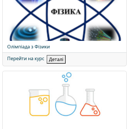
Назва курсу
Олімпіада з Фізики
Перейти на курс
Деталі
Олімпіада з хімії