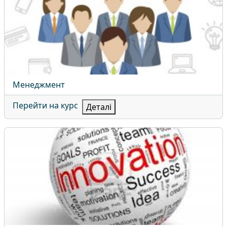
Назва курсу
Менеджмент
Перейти на курс
Деталі
Менеджмент інноваційної діяльності