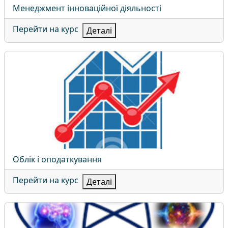
Назва курсу
Менеджмент інноваційної діяльності
Перейти на курс
Деталі
Облік і оподаткування
Назва курсу
Облік і оподаткування
Перейти на курс
Деталі
Олімпіада з Фізики