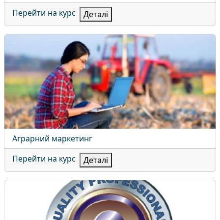
Перейти на курс
Деталі
Аграрний маркетинг
Назва курсу
Аграрний маркетинг
Перейти на курс
Деталі
VII INTERNATIONAL COMPETITION ON MANAGEMENT FO