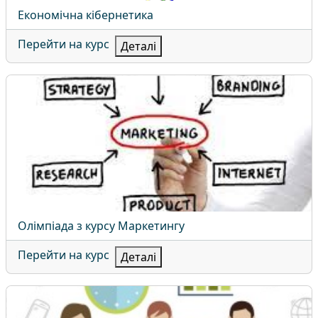
Назва курсу
Економічна кібернетика
Перейти на курс
Деталі
Олімпіада з курсу Маркетингу
Назва курсу
Олімпіада з курсу Маркетингу
Перейти на курс
Деталі
Менеджмент