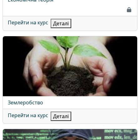
Перейти на курс
Деталі
Землеробство
Назва курсу
Землеробство
Перейти на курс
Деталі
Кібербезпека